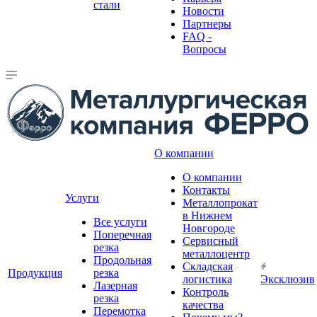
стали
Новости
Партнеры
FAQ -
Вопросы
О компании
О компании
Контакты
Услуги
Металлопрокат
в Нижнем
Все услуги
Новгороде
Поперечная
Сервисный
резка
металлоцентр
Продольная
Складская
Продукция
резка
логистика
Эксклюзив
Лазерная
Контроль
резка
качества
Перемотка