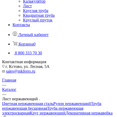
Калькулятор
Лист
Круглая труба
Квадратная труба
Круглый пруток
Контакты
Личный кабинет
Корзина
0
8 800 333 70 30
Контактная информация
г. Кстово, ул. Лесная, 5А
sales@mkferro.ru
Главная
—
Каталог
—
Лист нержавеющий
Цветная нержавеющая сталь
Рулон нержавеющий
Труба
нержавеющая бесшовная
Труба нержавеющая
электросварная
Круг нержавеющий
Декоративная нержавейка