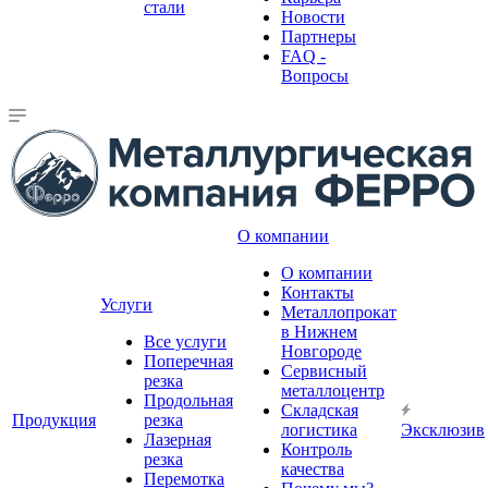
стали
Новости
Партнеры
FAQ -
Вопросы
О компании
О компании
Контакты
Услуги
Металлопрокат
в Нижнем
Все услуги
Новгороде
Поперечная
Сервисный
резка
металлоцентр
Продольная
Складская
Продукция
резка
логистика
Эксклюзив
Лазерная
Контроль
резка
качества
Перемотка