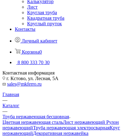
Калькулятор
Лист
Круглая труба
Квадратная труба
Круглый пруток
Контакты
Личный кабинет
Корзина
0
8 800 333 70 30
Контактная информация
г. Кстово, ул. Лесная, 5А
sales@mkferro.ru
Главная
—
Каталог
—
Труба нержавеющая бесшовная
Цветная нержавеющая сталь
Лист нержавеющий
Рулон
нержавеющий
Труба нержавеющая электросварная
Круг
нержавеющий
Декоративная нержавейка