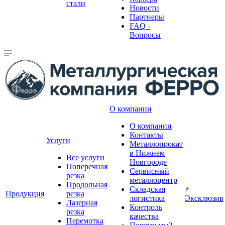
стали
Новости
Партнеры
FAQ -
Вопросы
О компании
О компании
Контакты
Услуги
Металлопрокат
в Нижнем
Все услуги
Новгороде
Поперечная
Сервисный
резка
металлоцентр
Продольная
Складская
Продукция
резка
логистика
Эксклюзив
Лазерная
Контроль
резка
качества
Перемотка